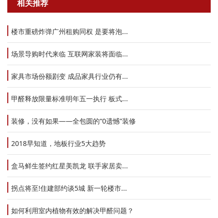
相关推荐
楼市重磅炸弹广州租购同权 是要将泡...
场景导购时代来临 互联网家装将面临...
家具市场份额剧变 成品家具行业仍有...
甲醛释放限量标准明年五一执行 板式...
装修，没有如果——全包圆的“0遗憾”装修
2018早知道，地板行业5大趋势
盒马鲜生签约红星美凯龙 联手家居卖...
拐点将至!住建部约谈5城 新一轮楼市...
如何利用室内植物有效的解决甲醛问题？