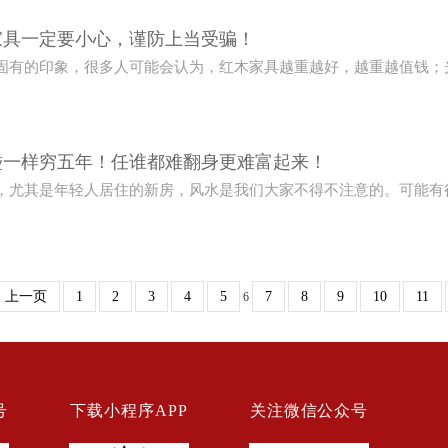
家具一定要小心，谨防上当受骗！
固有的印象，很多人可能会认为，红木家具越重越好，越重越值钱；
碰一样穷五年！任谁都难翻身更难富起来！
，尤其是年轻人居住的新房，风水是我们大家不得不注意的。可能有
上一页
1
2
3
4
5
7
8
9
10
11
6
号
下载小程序APP
关注微信公众号