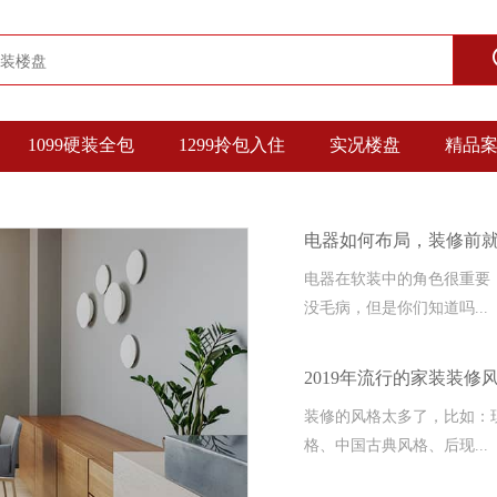
1099硬装全包
1299拎包入住
实况楼盘
精品
电器如何布局，装修前
电器在软装中的角色很重要
没毛病，但是你们知道吗...
2019年流行的家装装修
装修的风格太多了，比如：
格、中国古典风格、后现...