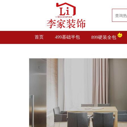
首页
499基础半包
899硬装全包