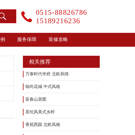
0515-88826786
15189216236
案例
服务保障
装修攻略
相关推荐
万泰时代华府 北欧风情
锦尚花城 中式风格
富春山居图
英伦风美式乡村
香苑西园 北欧风格