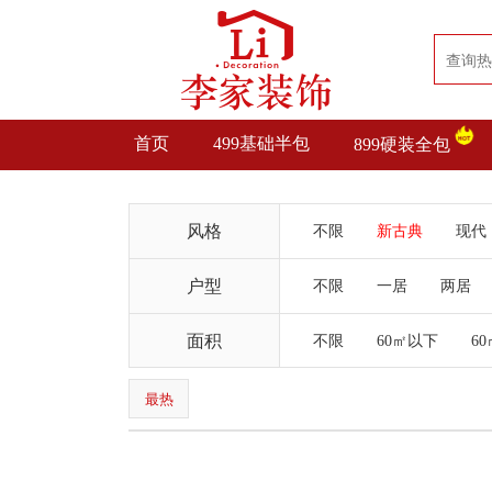
首页
499基础半包
899硬装全包
风格
不限
新古典
现代
户型
不限
一居
两居
面积
不限
60㎡以下
60
最热