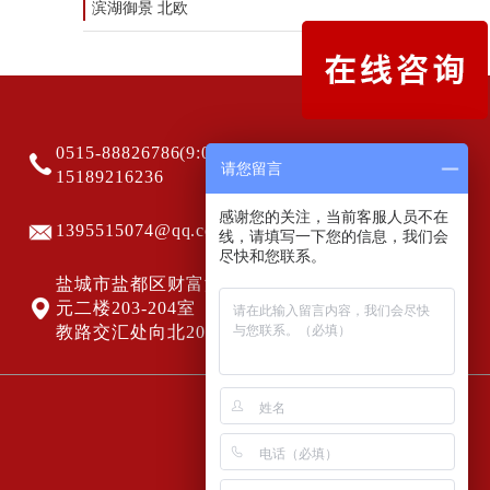
滨湖御景 北欧
0515-88826786(9:00-20:00)
请您留言
15189216236
感谢您的关注，当前客服人员不在
1395515074@qq.com
线，请填写一下您的信息，我们会
尽快和您联系。
盐城市盐都区财富港5号楼一单
元二楼203-204室（海洋路与科
教路交汇处向北200米路东）