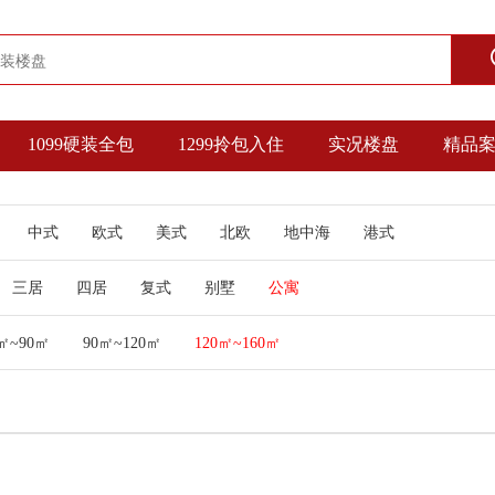
1099硬装全包
1299拎包入住
实况楼盘
精品
中式
欧式
美式
北欧
地中海
港式
三居
四居
复式
别墅
公寓
㎡~90㎡
90㎡~120㎡
120㎡~160㎡