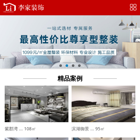
精品案例
紫郡湾 ...
108㎡
滨湖御景 ...
95㎡