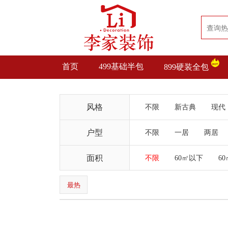
首页
499基础半包
899硬装全包
风格
不限
新古典
现代
户型
不限
一居
两居
面积
不限
60㎡以下
60
最热