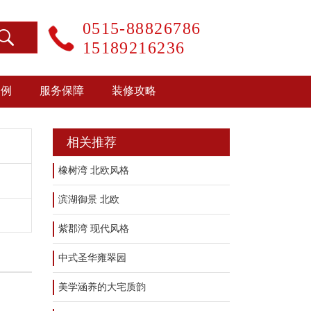
0515-88826786
15189216236
案例
服务保障
装修攻略
相关推荐
橡树湾 北欧风格
滨湖御景 北欧
紫郡湾 现代风格
中式圣华雍翠园
美学涵养的大宅质韵