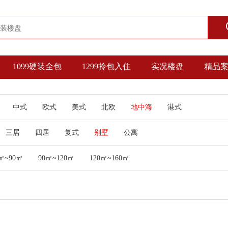
1099硬装全包
1299拎包入住
实况楼盘
精品
中式
欧式
美式
北欧
地中海
港式
三居
四居
复式
别墅
公寓
㎡~90㎡
90㎡~120㎡
120㎡~160㎡