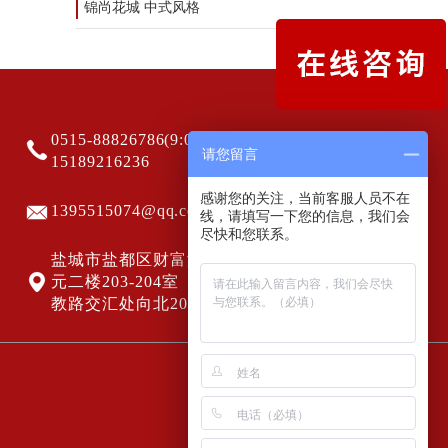
锦尚花城 中式风格
0515-88826786(9:00-20:00)
请您留言
15189216236
感谢您的关注，当前客服人员不在
1395515074@qq.com
线，请填写一下您的信息，我们会
尽快和您联系。
盐城市盐都区财富港5号楼一单
元二楼203-204室（海洋路与科
教路交汇处向北200米路东）