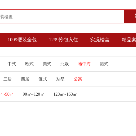
1099硬装全包
1299拎包入住
实况楼盘
精品
中式
欧式
美式
北欧
地中海
港式
三居
四居
复式
别墅
公寓
㎡~90㎡
90㎡~120㎡
120㎡~160㎡