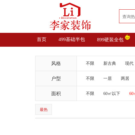
首页
499基础半包
899硬装全包
风格
不限
新古典
现代
户型
不限
一居
两居
面积
不限
60㎡以下
60
最热