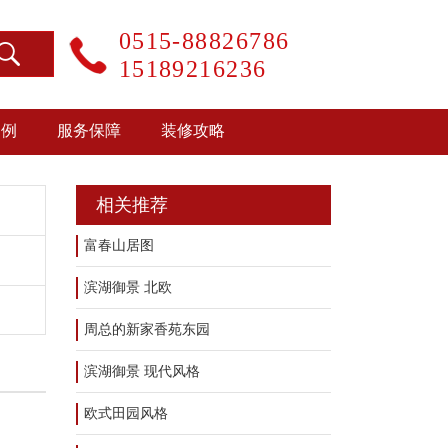
0515-88826786
15189216236
案例
服务保障
装修攻略
相关推荐
富春山居图
滨湖御景 北欧
周总的新家香苑东园
滨湖御景 现代风格
欧式田园风格