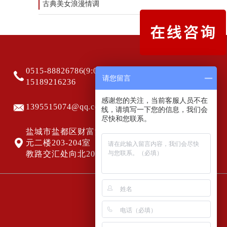
古典美女浪漫情调
0515-88826786(9:00-20:00)
请您留言
15189216236
感谢您的关注，当前客服人员不在
1395515074@qq.com
线，请填写一下您的信息，我们会
尽快和您联系。
盐城市盐都区财富港5号楼一单
元二楼203-204室（海洋路与科
教路交汇处向北200米路东）