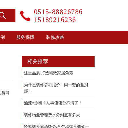
0515-88826786
15189216236
案例
服务保障
装修攻略
相关推荐
注重品质 打造精致家居角落
为什么装修公司报价，同一套的差别
那...
觉得可
油漆=涂料？别再傻傻分不清了！
装修物业管理费水分到底有多大
论整装发展趋势分析 怎样满足装修一...