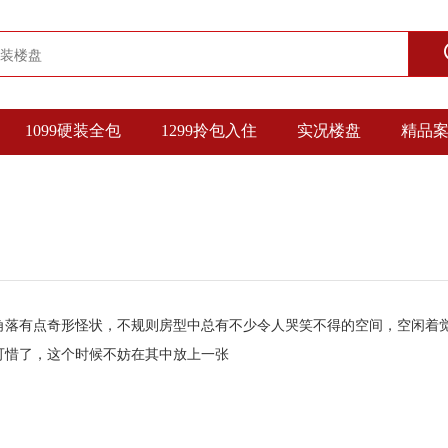
1099硬装全包
1299拎包入住
实况楼盘
精品
角落有点奇形怪状，不规则房型中总有不少令人哭笑不得的空间，空闲着
可惜了，这个时候不妨在其中放上一张