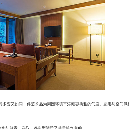
其多变又如同一件艺术品为周围环境平添雍容典雅的气度。选用与空间风
奢华与尊贵。选取一盏造型清雅又带贵族气息的